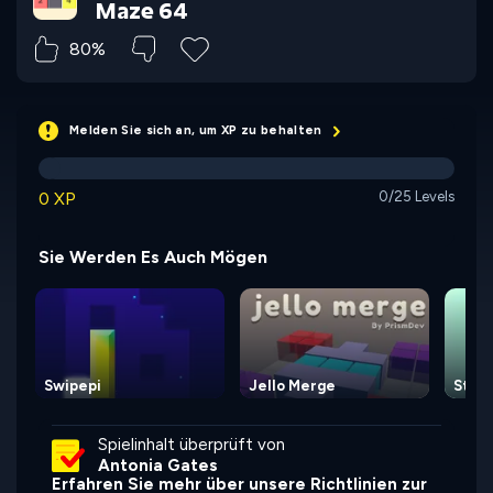
Maze 64
80%
Melden Sie sich an, um XP zu behalten
0 XP
0/25 Levels
Sie Werden Es Auch Mögen
Swipepi
Jello Merge
Stac
Spielinhalt überprüft von
Antonia Gates
Erfahren Sie mehr über unsere Richtlinien zur