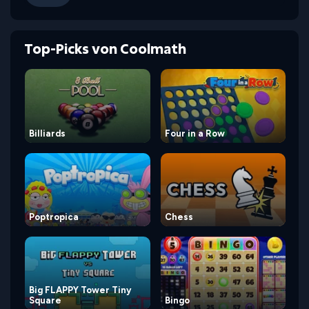
Top-Picks von Coolmath
Billiards
Four in a Row
Poptropica
Chess
Big FLAPPY Tower Tiny
Square
Bingo