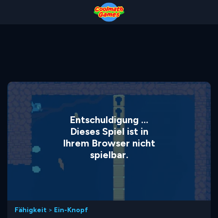
Skip
Skip
Skip
Skip
to
to
to
to
Top
Navigation
Main
Footer
of
Content
Page
Entschuldigung ...
Dieses Spiel ist in
Ihrem Browser nicht
spielbar.
Fähigkeit
>
Ein-Knopf