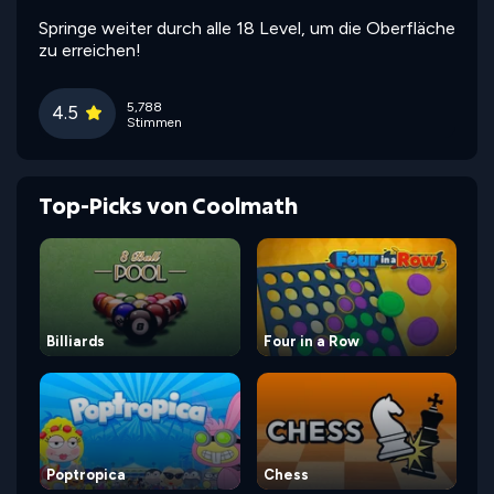
Springe weiter durch alle 18 Level, um die Oberfläche
zu erreichen!
5,788
4.5
Stimmen
Top-Picks von Coolmath
Billiards
Four in a Row
Poptropica
Chess