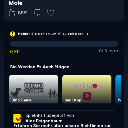
Mole
88%
Melden Sie sich an, um XP zu behalten
0 XP
0/18 Levels
Sie Werden Es Auch Mögen
Dino Game
Ball Drop
Paint
Spielinhalt überprüft von
Alex Feigenbaum
Erfahren Sie mehr über unsere Richtlinien zur