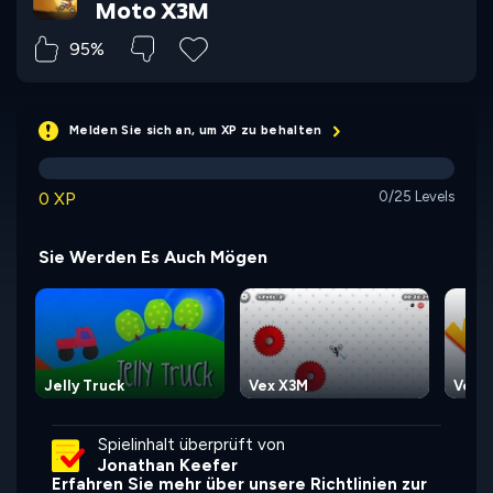
Moto X3M
95%
Melden Sie sich an, um XP zu behalten
0 XP
0/25 Levels
Sie Werden Es Auch Mögen
Jelly Truck
Vex X3M
Vex 
Spielinhalt überprüft von
Jonathan Keefer
Erfahren Sie mehr über unsere Richtlinien zur