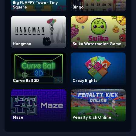
Big FLAPPY Tower Tiny
Square
Bingo
Hangman
Suika Watermelon Game
Curve Ball 3D
Crazy Eights
Maze
Penalty Kick Online