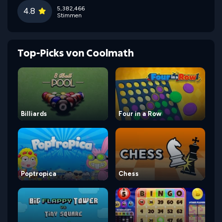
5,382,466
4.8
Stimmen
Top-Picks von Coolmath
Billiards
Four in a Row
Poptropica
Chess