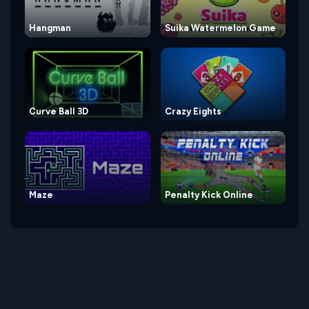
Hangman
Suika Watermelon Game
Curve Ball 3D
Crazy Eights
Maze
Penalty Kick Online