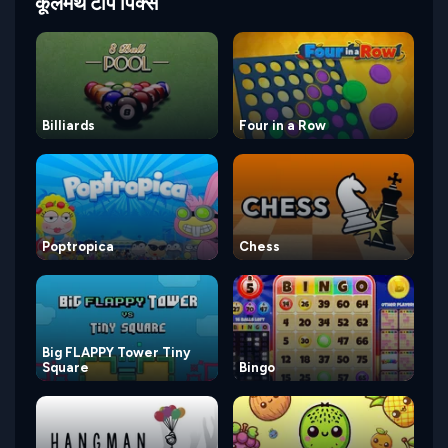
कूलमैथ टॉप पिक्स
Billiards
Four in a Row
Poptropica
Chess
Big FLAPPY Tower Tiny
Square
Bingo