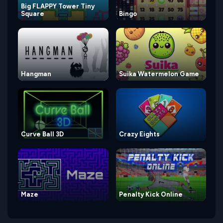
Big FLAPPY Tower Tiny
Square
Bingo
Hangman
Suika Watermelon Game
Curve Ball 3D
Crazy Eights
Maze
Penalty Kick Online