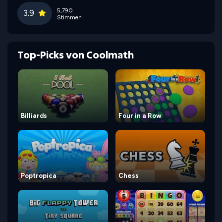
5,790
3.9
Stimmen
Top-Picks von Coolmath
Billiards
Four in a Row
Poptropica
Chess