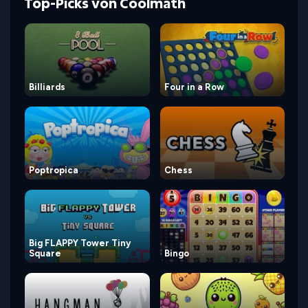
Top-Picks von Coolmath
Billiards
Four in a Row
Poptropica
Chess
Big FLAPPY Tower Tiny
Square
Bingo