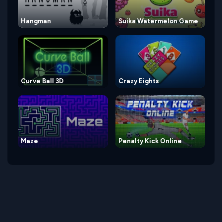
Hangman
Suika Watermelon Game
Curve Ball 3D
Crazy Eights
Maze
Penalty Kick Online