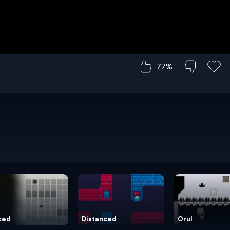
77%
ced
Distanced
Orul