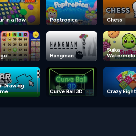
ur in a Row
Poptropica
Chess
Suika
ngo
Hangman
Watermelo
Game
r Drawing
ame
Curve Ball 3D
Crazy Eight