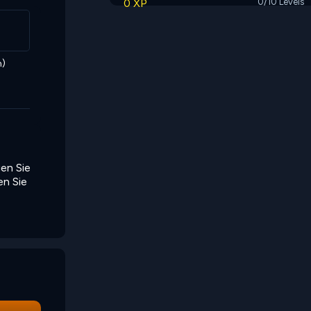
0 XP
0/10 Levels
n)
en Sie
en Sie