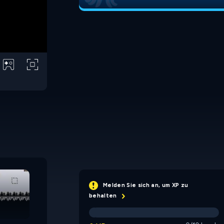
Rhythm is Lava
Melden Sie sich an, um XP zu
behalten
Jumping Clones