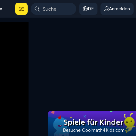
le
DE
Anmelden
Spiele für Kinder
Besuche Coolmath4Kids.com