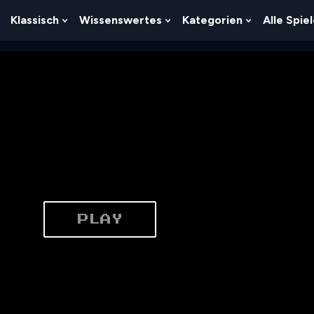
Klassisch
Wissenswertes
Kategorien
Alle Spie
Show
Show
Show
Show
Submenu
Submenu
Submenu
Submenu
For
For
For
For
Logik
Klassisch
Wissenswertes
Kategorien