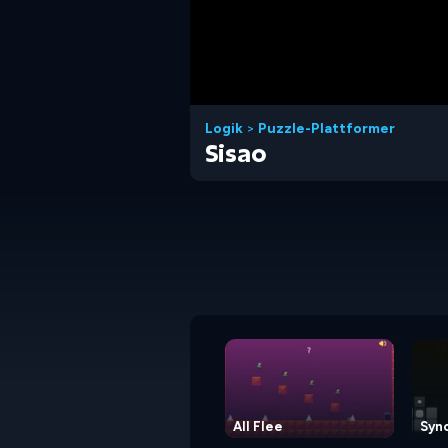
Logik
>
Puzzle-Plattformer
Sisao
All Flee
Syn