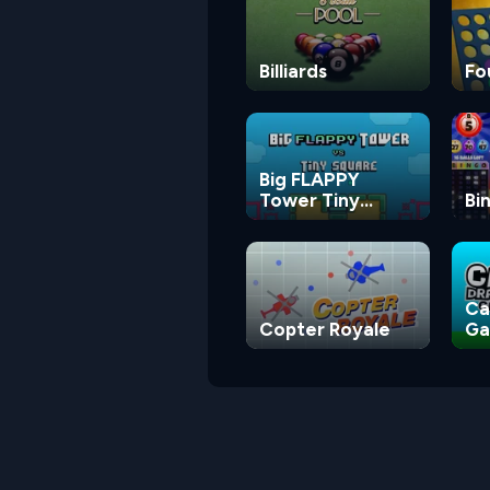
Billiards
Fo
Big FLAPPY
Tower Tiny
Bi
Square
Ca
Copter Royale
G