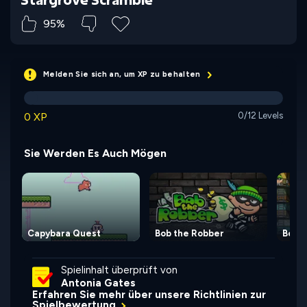
95%
Melden Sie sich an, um XP zu behalten
0 XP
0/12 Levels
Sie Werden Es Auch Mögen
Capybara Quest
Bob the Robber
Bob t
Spielinhalt überprüft von
Antonia Gates
Erfahren Sie mehr über unsere Richtlinien zur
Spielbewertung