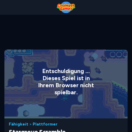
Skip
Skip
Skip
Skip
to
to
to
to
Top
Navigation
Main
Footer
of
Content
Page
Entschuldigung ...
Dieses Spiel ist in
Ihrem Browser nicht
spielbar.
Fähigkeit
>
Plattformer
Stargrove Scramble