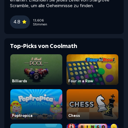
Scramble, um alle Geheimnisse zu finden.
13,606
4.8
Stimmen
Top-Picks von Coolmath
Billiards
Four in a Row
Poptropica
Chess