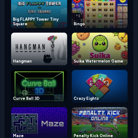
Big FLAPPY Tower Tiny
Square
Bingo
Hangman
Suika Watermelon Game
Curve Ball 3D
Crazy Eights
Maze
Penalty Kick Online