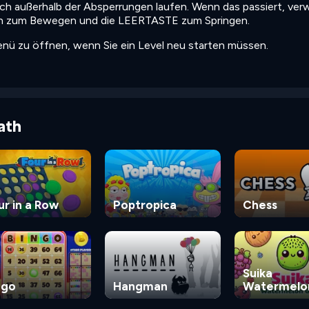
uch außerhalb der Absperrungen laufen. Wenn das passiert, ve
sten zum Bewegen und die LEERTASTE zum Springen.
nü zu öffnen, wenn Sie ein Level neu starten müssen.
ath
ur in a Row
Poptropica
Chess
Suika
ngo
Hangman
Watermelo
Game