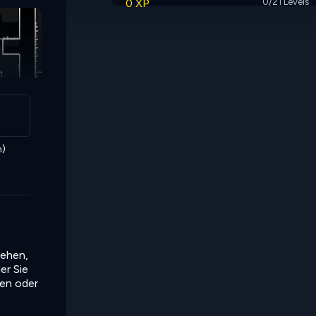
0 XP
0/21 Levels
Viewnemy
n)
iehen,
er Sie
ten oder