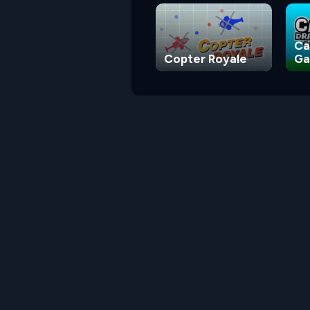
Ca
Copter Royale
G