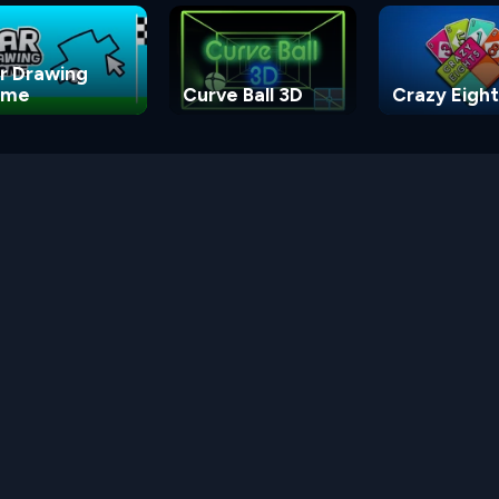
r Drawing
ame
Curve Ball 3D
Crazy Eight