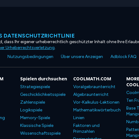
 DATENSCHUTZRICHTLINIE
, dass Ihr eigener urheberrechtlich geschützter Inhalt ohne Ihre Erlaubn
ner Urheberrechtsverletzung
.
Nutzungsbedingungen
Über unsere Anzeigen
Adblock FAQ
OM
Spielen durchsuchen
COOLMATH.COM
MORE
COO
Strategiespiele
Voralgebraunterricht
Coolm
Geschicklichkeitsspiele
Algebraunterricht
Ten Fr
Zahlenspiele
Vor-Kalkulus-Lektionen
Base T
Logikspiele
Mathematikwörterbuch
Manipu
ung
Memory-Spiele
Linien
Number
Klassische Spiele
Faktoren und
Patter
Primzahlen
Wissenschaftsspiele
Manipu