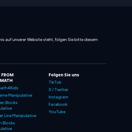
is auf unserer Website steht, folgen Sie bitte diesem
 FROM
Folgen Sie uns
LMATH
TikTok
ath4Kids
X / Twitter
ame Manipulative
Instagram
en Blocks
Facebook
lative
YouTube
 Line Manipulative
n Blocks
lative