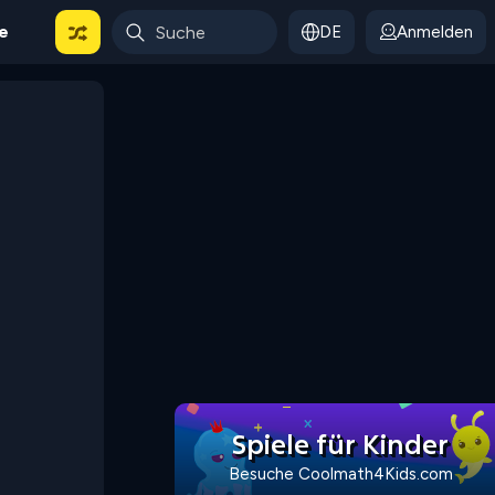
le
DE
Anmelden
Spiele für Kinder
Besuche Coolmath4Kids.com