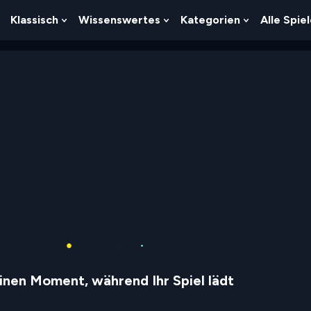
Klassisch
Wissenswertes
Kategorien
Alle Spie
Show
Show
Show
Show
Submenu
Submenu
Submenu
Submenu
For
For
For
For
Logik
Klassisch
Wissenswertes
Kategorien
inen Moment, während Ihr Spiel lädt