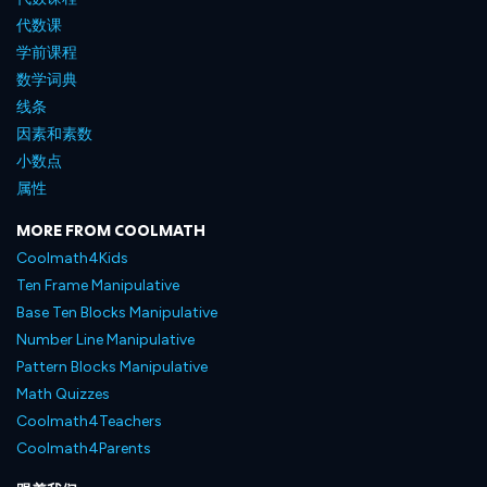
代数课
学前课程
数学词典
线条
因素和素数
小数点
属性
MORE FROM COOLMATH
Coolmath4Kids
Ten Frame Manipulative
Base Ten Blocks Manipulative
Number Line Manipulative
Pattern Blocks Manipulative
Math Quizzes
Coolmath4Teachers
Coolmath4Parents