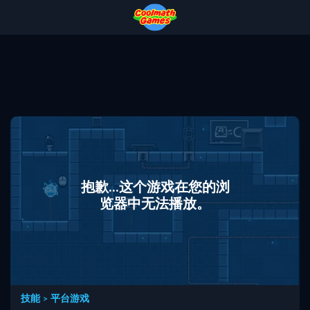
Skip
Skip
Skip
Skip
to
to
to
to
Top
Navigation
Main
Footer
of
Content
Page
抱歉...这个游戏在您的浏
览器中无法播放。
技能
>
平台游戏