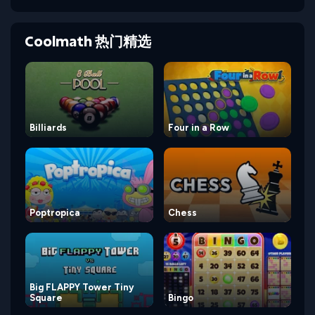
Coolmath 热门精选
Billiards
Four in a Row
Poptropica
Chess
Big FLAPPY Tower Tiny
Square
Bingo