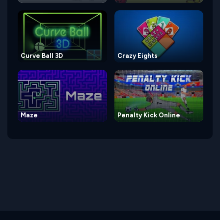
Curve Ball 3D
Crazy Eights
Maze
Penalty Kick Online