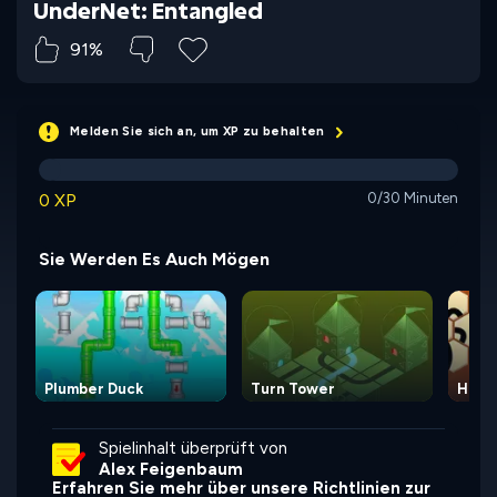
UnderNet: Entangled
91%
Melden Sie sich an, um XP zu behalten
0 XP
0/30 Minuten
Sie Werden Es Auch Mögen
Plumber Duck
Turn Tower
Hexw
Spielinhalt überprüft von
Alex Feigenbaum
Erfahren Sie mehr über unsere Richtlinien zur