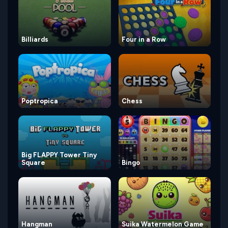
Billiards
Four in a Row
Poptropica
Chess
Big FLAPPY Tower Tiny
Square
Bingo
Hangman
Suika Watermelon Game