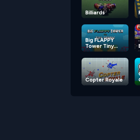
Billiards
Big FLAPPY
Tower Tiny
Square
Copter Royale