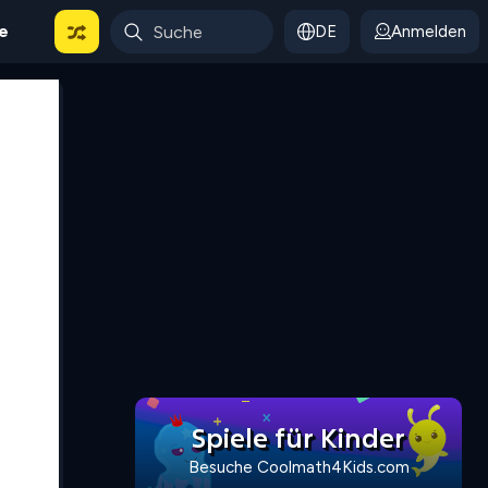
le
DE
Anmelden
Spiele für Kinder
Besuche Coolmath4Kids.com