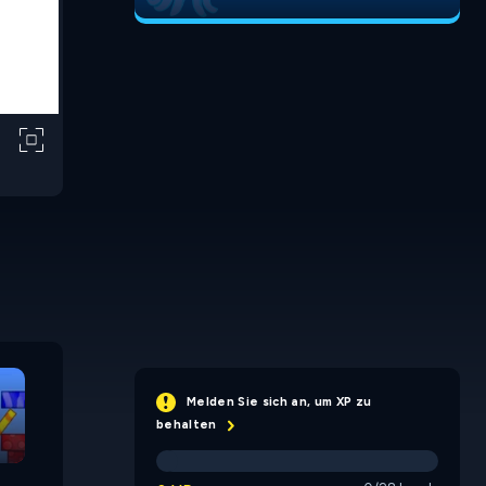
Ballooner
Ballooner 2
Face Bre
Melden Sie sich an, um XP zu
behalten