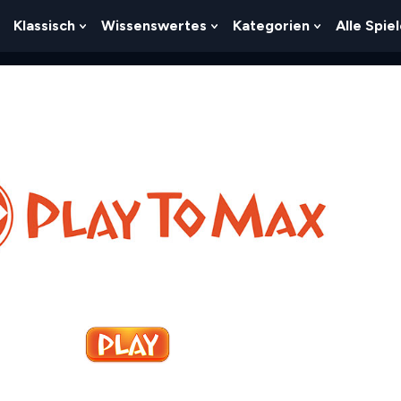
Klassisch
Wissenswertes
Kategorien
Alle Spie
Show
Show
Show
Show
Submenu
Submenu
Submenu
Submenu
For
For
For
For
Logik
Klassisch
Wissenswertes
Kategorien