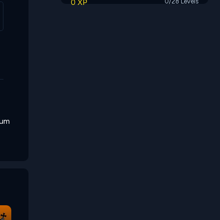
0 XP
0/28 Levels
 um