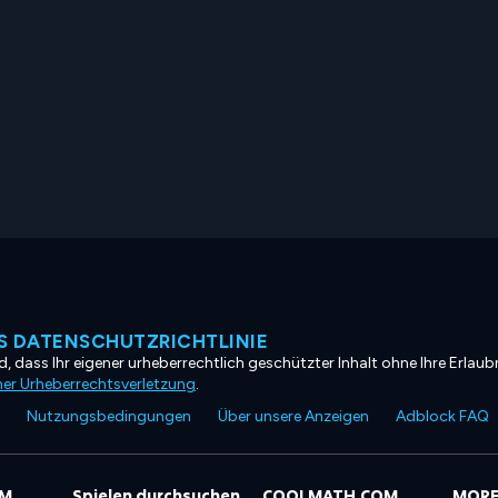
 DATENSCHUTZRICHTLINIE
, dass Ihr eigener urheberrechtlich geschützter Inhalt ohne Ihre Erlaubn
ner Urheberrechtsverletzung
.
Nutzungsbedingungen
Über unsere Anzeigen
Adblock FAQ
OM
Spielen durchsuchen
COOLMATH.COM
MORE