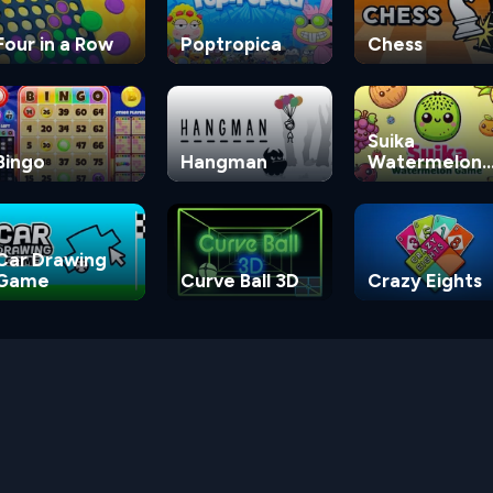
Four in a Row
Poptropica
Chess
Suika
Bingo
Hangman
Watermelon
Game
Car Drawing
Game
Curve Ball 3D
Crazy Eights