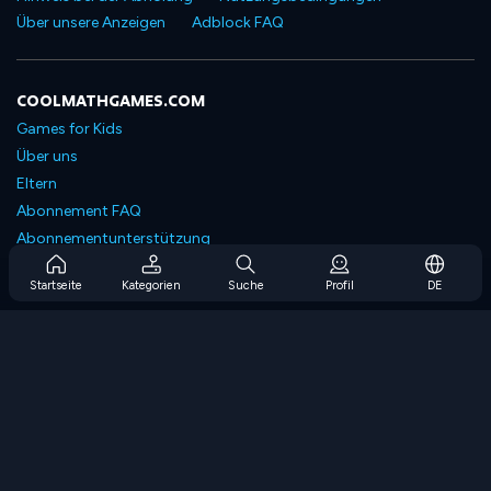
Über unsere Anzeigen
Adblock FAQ
COOLMATHGAMES.COM
Games for Kids
Über uns
Eltern
Abonnement FAQ
Abonnementunterstützung
Blog
Startseite
Kategorien
Suche
Profil
DE
Developers
KONTAKTIERE UNS
Accessibility
SPIELEN DURCHSUCHEN
Strategiespiele
Geschicklichkeitsspiele
Zahlenspiele