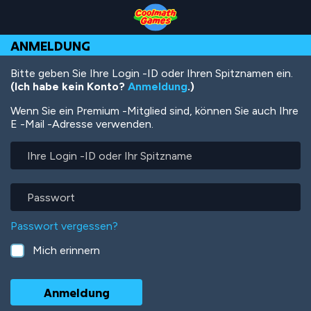
Skip
Skip
Skip
Skip
Direkt
to
to
to
to
zum
Top
Navigation
Main
Footer
Inhalt
ANMELDUNG
of
Content
Page
Bitte geben Sie Ihre Login -ID oder Ihren Spitznamen ein.
(Ich habe kein Konto?
Anmeldung
.)
Wenn Sie ein Premium -Mitglied sind, können Sie auch Ihre
E -Mail -Adresse verwenden.
Ihre
Login
-
ID
Passwort
oder
Ihr
Passwort vergessen?
Spitzname
Mich erinnern