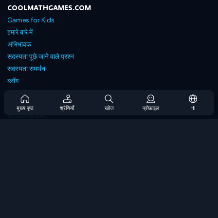
COOLMATHGAMES.COM
Games for Kids
हमारे बारे में
अभिभावक
सदस्यता पूछे जाने वाले प्रश्न
सदस्यता समर्थन
ब्लॉग
Developers
संपर्क करें
मुख्य पृष्ठ
श्रेणियाँ
खोज
प्रोफ़ाइल
HI
Accessibility
ब्राउज गेम्स
स्ट्रेटेजी गेम्स
स्किल गेम्स
नंबर गेम्स
लॉजिक गेम्स
मेमोरी गेम्स
क्लासिक गेम्स