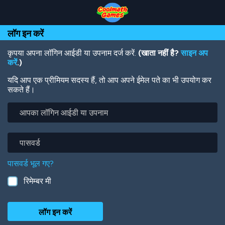
Skip
Skip
Skip
Skip
Skip
to
to
to
to
to
Top
Navigation
Main
Footer
main
लॉग इन करें
of
Content
content
Page
कृपया अपना लॉगिन आईडी या उपनाम दर्ज करें.
(खाता नहीं है?
साइन अप
करें
.)
यदि आप एक प्रीमियम सदस्य हैं, तो आप अपने ईमेल पते का भी उपयोग कर
सकते हैं।
आपका
लॉगिन
आईडी
या
पासवर्ड
उपनाम
पासवर्ड भूल गए?
रिमेम्बर मी