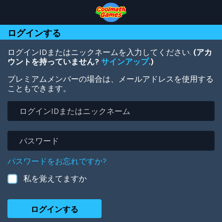
Skip
Skip
Skip
Skip
メ
to
to
to
to
イ
Top
Navigation
Main
Footer
ン
ログインする
of
Content
コ
Page
ン
テ
ログインIDまたはニックネームを入力してください.
(アカ
ン
ウントを持っていません?
サインアップ
.)
ツ
プレミアムメンバーの場合は、メールアドレスを使用する
に
こともできます。
移
動
ロ
グ
イ
ン
パ
ID
ス
ま
ワ
パスワードをお忘れですか?
た
ー
は
ド
私を覚えてますか
ニ
ッ
ク
ネ
ー