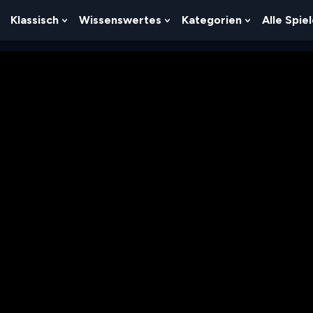
Klassisch
Wissenswertes
Kategorien
Alle Spie
Show
Show
Show
Show
Submenu
Submenu
Submenu
Submenu
For
For
For
For
Logik
Klassisch
Wissenswertes
Kategorien