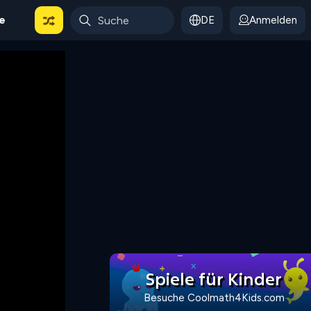
le
DE
Anmelden
Spiele für Kinder
Besuche Coolmath4Kids.com