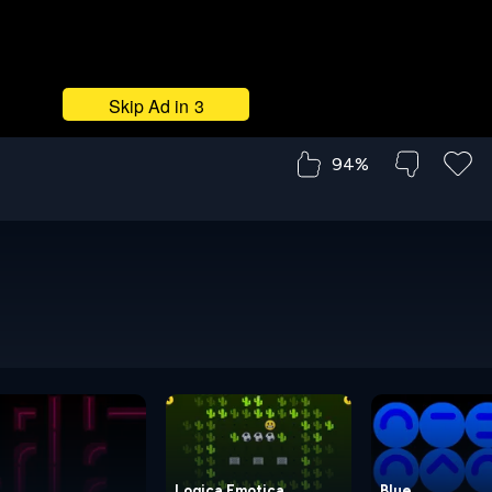
94%
Logica Emotica
Blue