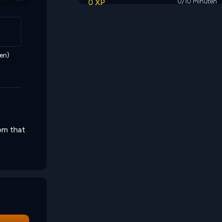
0 XP
0/10 Minuten
en)
om that