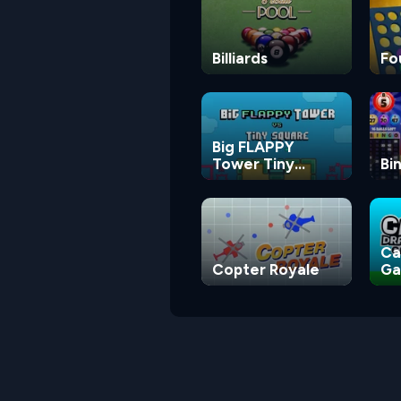
Billiards
Fo
Big FLAPPY
Tower Tiny
Bi
Square
Ca
Copter Royale
G