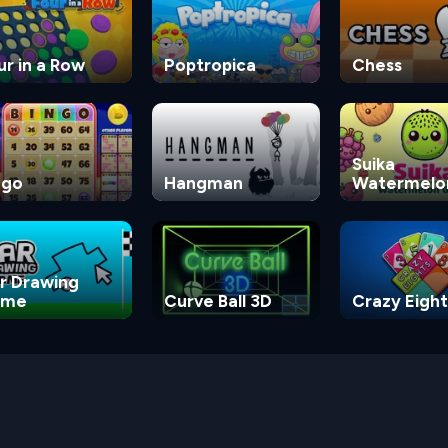
ur in a Row
Poptropica
Chess
Suika
ngo
Hangman
Watermelo
Game
r Drawing
ame
Curve Ball 3D
Crazy Eight