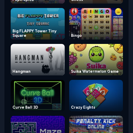
Big FLAPPY Tower Tiny
Square
Bingo
Hangman
Suika Watermelon Game
Curve Ball 3D
Crazy Eights