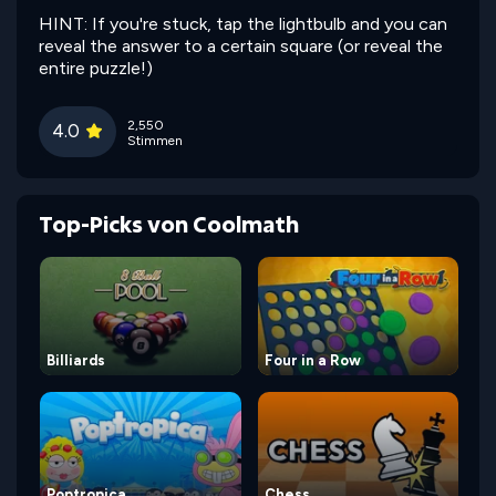
HINT: If you're stuck, tap the lightbulb and you can
reveal the answer to a certain square (or reveal the
entire puzzle!)
2,550
4.0
Stimmen
Top-Picks von Coolmath
Billiards
Four in a Row
Poptropica
Chess