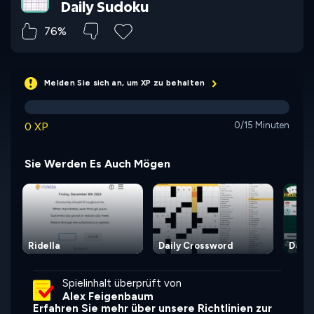
Daily Sudoku
76%
Melden Sie sich an, um XP zu behalten
0 XP
0/15 Minuten
Sie Werden Es Auch Mögen
Ridella
Daily Crossword
Daily
Spielinhalt überprüft von
Alex Feigenbaum
Erfahren Sie mehr über unsere Richtlinien zur