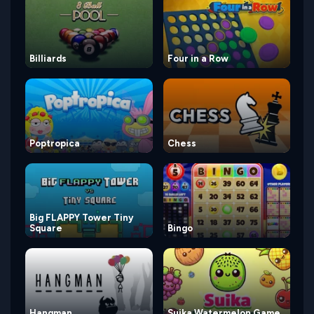
Billiards
Four in a Row
Poptropica
Chess
Big FLAPPY Tower Tiny
Square
Bingo
Hangman
Suika Watermelon Game