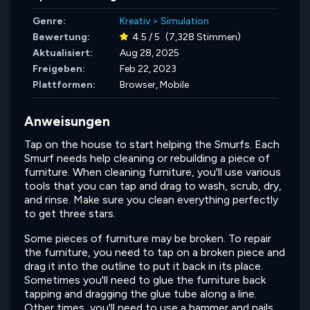
Genre:
Kreativ
>
Simulation
Bewertung:
4.5 / 5
(7,328 Stimmen)
Aktualisiert:
Aug 28, 2025
Freigeben:
Feb 22, 2023
Plattformen:
Browser, Mobile
Anweisungen
Tap on the house to start helping the Smurfs. Each
Smurf needs help cleaning or rebuilding a piece of
furniture. When cleaning furniture, you'll use various
tools that you can tap and drag to wash, scrub, dry,
and rinse. Make sure you clean everything perfectly
to get three stars.
Some pieces of furniture may be broken. To repair
the furniture, you need to tap on a broken piece and
drag it into the outline to put it back in its place.
Sometimes you'll need to glue the furniture back
tapping and dragging the glue tube along a line.
Other times, you'll need to use a hammer and nails