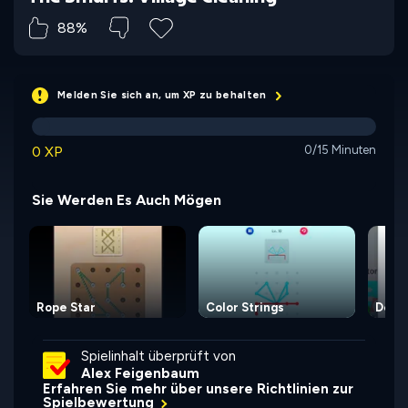
88%
Melden Sie sich an, um XP zu behalten
0 XP
0/15 Minuten
Sie Werden Es Auch Mögen
Rope Star
Color Strings
Detec
Spielinhalt überprüft von
Alex Feigenbaum
Erfahren Sie mehr über unsere Richtlinien zur
Spielbewertung