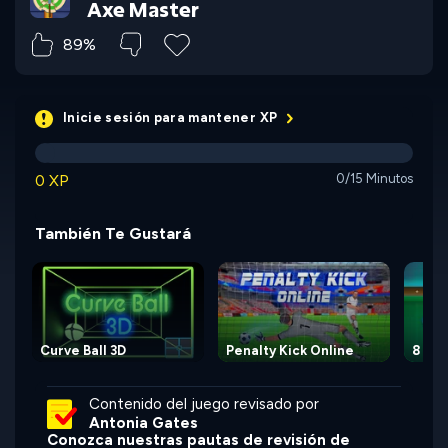
Axe Master
89%
Inicie sesión para mantener XP
0 XP
0/15 Minutos
También Te Gustará
Curve Ball 3D
Penalty Kick Online
8 Ball
Contenido del juego revisado por
Antonia Gates
Conozca nuestras pautas de revisión de