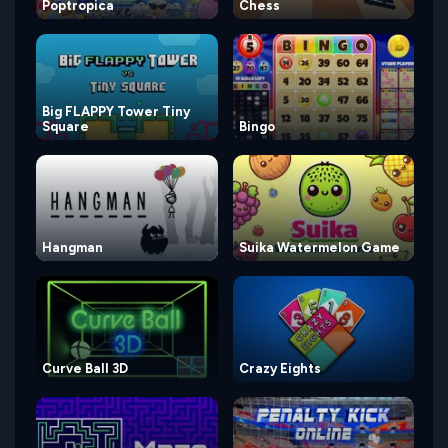
Poptropica
Chess
Big FLAPPY Tower Tiny
Square
Bingo
Hangman
Suika Watermelon Game
Curve Ball 3D
Crazy Eights