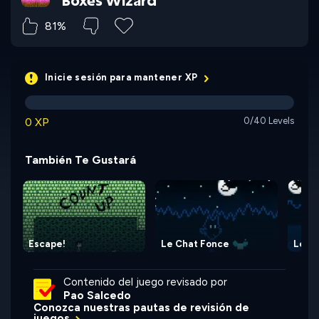
Boxes Wizard
81%
Inicie sesión para mantener XP
0 XP
0/40 Levels
También Te Gustará
Escape!
Le Chat Fonce
Le Ch
Contenido del juego revisado por
Pao Salcedo
Conozca nuestras pautas de revisión de
juegos