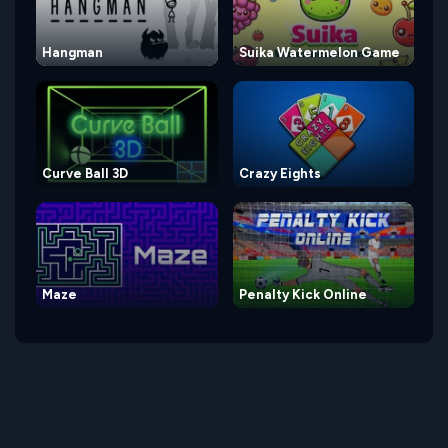
Hangman
Suika Watermelon Game
Curve Ball 3D
Crazy Eights
Maze
Penalty Kick Online