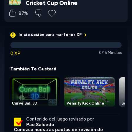
Cricket Cup Online
87%
Inicie sesión para mantener XP
0 XP
0/15 Minutos
También Te Gustará
Curve Ball 3D
Penalty Kick Online
Socc
Contenido del juego revisado por
Pao Salcedo
Conozca nuestras pautas de revisión de