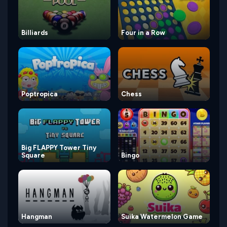
Billiards
Four in a Row
Poptropica
Chess
Big FLAPPY Tower Tiny
Square
Bingo
Hangman
Suika Watermelon Game