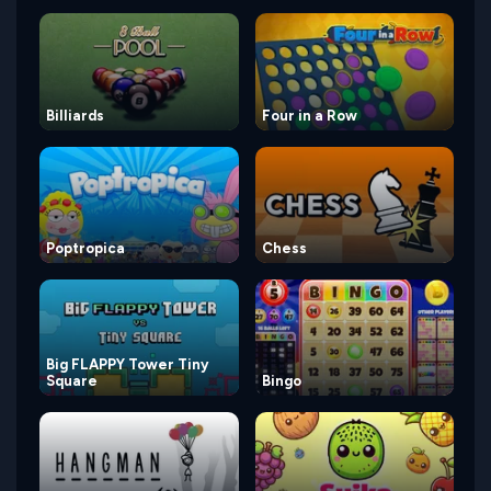
Billiards
Four in a Row
Poptropica
Chess
Big FLAPPY Tower Tiny
Square
Bingo