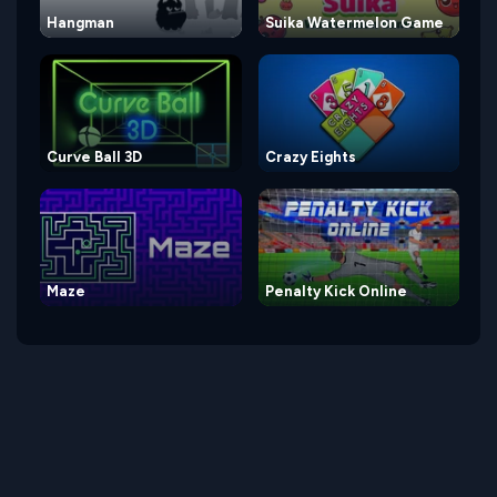
Hangman
Suika Watermelon Game
Curve Ball 3D
Crazy Eights
Maze
Penalty Kick Online