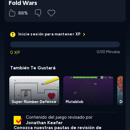
Fold Wars
88%
Inicie sesión para mantener XP
0 XP
0/30 Minutos
También Te Gustará
Super Number Defense
Mutablob
Defen
Contenido del juego revisado por
Jonathan Keefer
Conozca nuestras pautas de revisión de