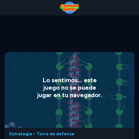
Skip
Skip
Skip
Skip
to
to
to
to
Top
Navigation
Main
Footer
of
Content
Page
Lo sentimos... este
juego no se puede
jugar en tu navegador.
Estrategia
>
Torre de defensa