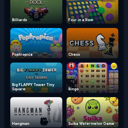
Billiards
Four in a Row
Poptropica
Chess
Big FLAPPY Tower Tiny
Square
Bingo
Hangman
Suika Watermelon Game