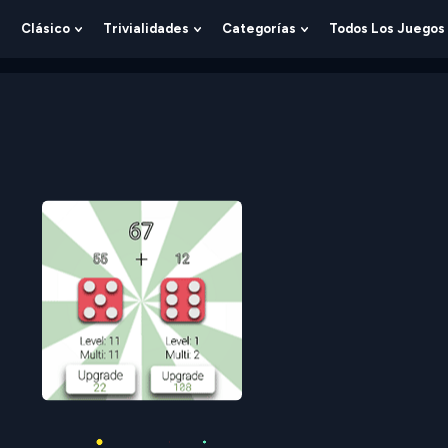
Clásico
Trivialidades
Categorías
Todos Los Juegos
Show
Show
Show
Show
Submenu
Submenu
Submenu
Submenu
For
For
For
For
Lógica
Clásico
Trivialidades
Categorías