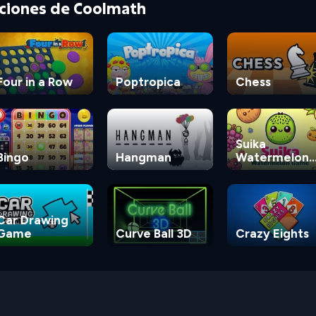
cciones de Coolmath
Four in a Row
Poptropica
Chess
Suika
Bingo
Hangman
Watermelon
Game
Car Drawing
Game
Curve Ball 3D
Crazy Eights