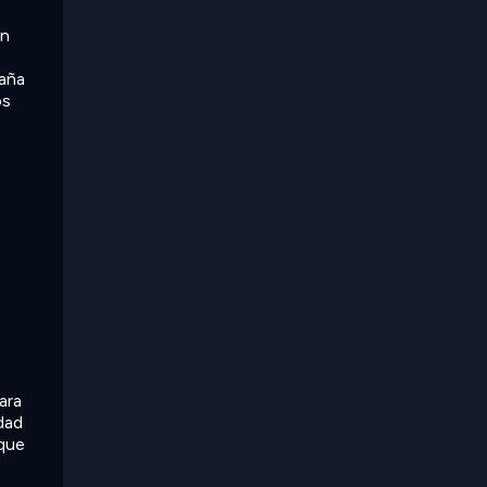
en
taña
os
ara
dad
 que