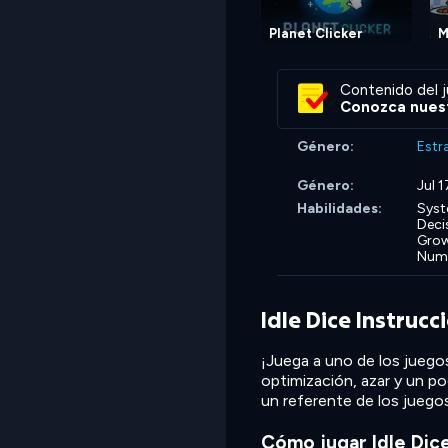
Planet Clicker
M
Contenido del j
Conozca nuest
Género:
Estr
Género:
Jul 
Habilidades:
Syst
Deci
Grow
Numb
Idle Dice Instrucc
¡Juega a uno de los jueg
optimización, azar y un p
un referente de los juego
Cómo jugar Idle Dic