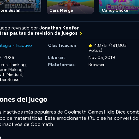
ore Sushi!
Cars Merge
Candy Clicker
uego revisado por
Jonathan Keefer
ras pautas de revisión de juegos
ategia
>
Inactivo
Clasificación:
4.8 / 5
(191,803
Votos)
17, 2026
Liberar:
Nov 05, 2019
ems Thinking,
Plataformas:
Browser
sion Making,
th Mindset,
er Sense
iones del juego
os inactivos más populares de Coolmath Games! Idle Dice comb
oco de matemáticas. Este emocionante título se ha convertido
s inactivos de Coolmath.
e