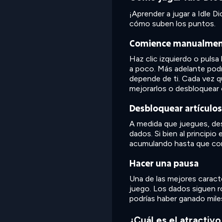
¡Aprender a jugar a Idle Di
cómo suben los puntos.
Comience manualme
Haz clic izquierdo o pulsa
a poco. Más adelante podr
depende de ti. Cada vez q
mejorarlos o desbloquear
Desbloquear artículos
A medida que juegues, des
dados. Si bien al principi
acumulando hasta que con
Hacer una pausa
Una de las mejores caracte
juego. Los dados siguen ro
podrías haber ganado mile
¿Cuál es el atractivo