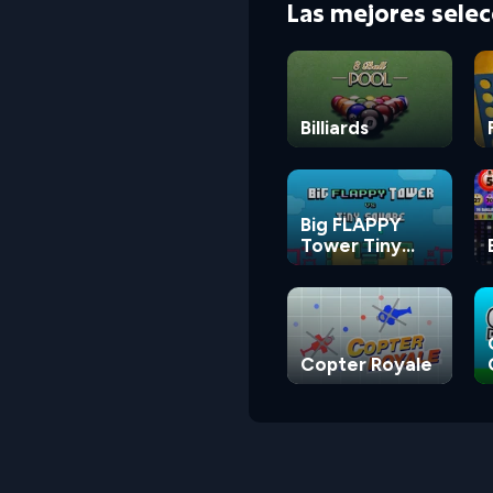
Las mejores sele
Billiards
Big FLAPPY
Tower Tiny
Square
Copter Royale