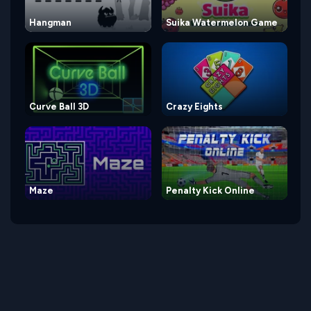
Hangman
Suika Watermelon Game
Curve Ball 3D
Crazy Eights
Maze
Penalty Kick Online