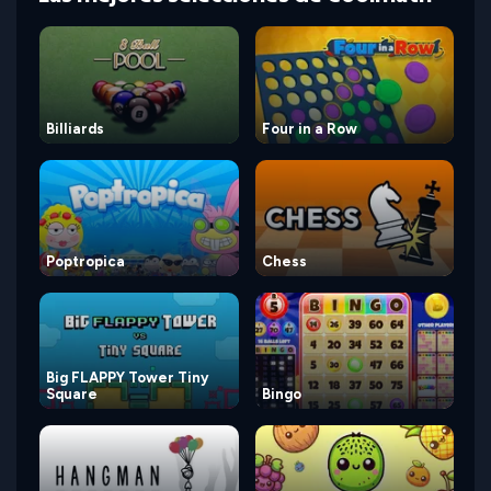
Billiards
Four in a Row
Poptropica
Chess
Big FLAPPY Tower Tiny
Square
Bingo