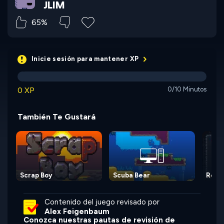
JLIM
65%
Inicie sesión para mantener XP
0 XP
0/10 Minutos
También Te Gustará
Scrap Boy
Scuba Bear
Rook
Contenido del juego revisado por
Alex Feigenbaum
Conozca nuestras pautas de revisión de