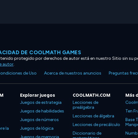
VACIDAD DE COOLMATH GAMES
ntenido protegido por derechos de autor está en nuestro Sitio sin su p
e autor
.
ondiciones de Uso
Acerca de nuestros anuncios
Preguntas fre
OM
Explorar juegos
COOLMATH.COM
Más 
Juegos de estrategia
Lecciones de
Coolm
preálgebra
Juegos de habilidades
Ten Fr
Lecciones de álgebra
Juegos de números
Base T
Lecciones de precálculo
Manipu
re la
Juegos de lógica
Diccionario de
Number
Juegos de memoria