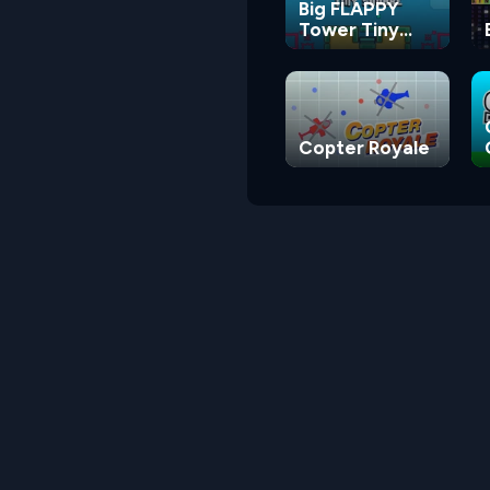
Big FLAPPY
Tower Tiny
Square
Copter Royale