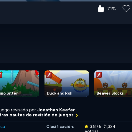
71%
ino Sitter
Duck and Roll
Beaver Blocks
uego revisado por
Jonathan Keefer
ras pautas de revisión de juegos
ica
Clasificación:
3.8 / 5
(1,324
Votos)