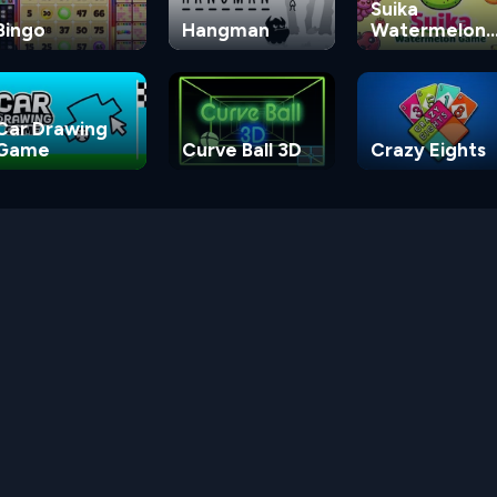
Suika
Bingo
Hangman
Watermelon
Game
Car Drawing
Game
Curve Ball 3D
Crazy Eights