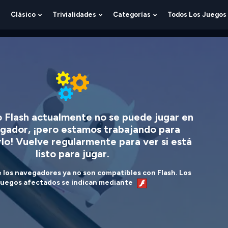
Clásico
Trivialidades
Categorías
Todos Los Juegos
Show
Show
Show
Show
Submenu
Submenu
Submenu
Submenu
For
For
For
For
Lógica
Clásico
Trivialidades
Categorías
o Flash actualmente no se puede jugar en
gador, ¡pero estamos trabajando para
rlo! Vuelve regularmente para ver si está
listo para jugar.
e los navegadores ya no son compatibles con Flash. Los
juegos afectados se indican mediante