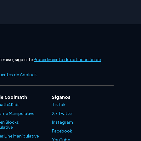
ermiso, siga este
Procedimiento de notificación de
cuentes de Adblock
de Coolmath
Síganos
ath4Kids
TikTok
ame Manipulative
X / Twitter
en Blocks
Instagram
lative
Facebook
 Line Manipulative
YouTube