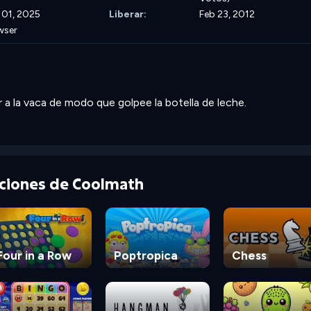
 01, 2025
Liberar:
Feb 23, 2012
wser
 a la vaca de modo que golpee la botella de leche.
cciones de Coolmath
Four in a Row
Poptropica
Chess