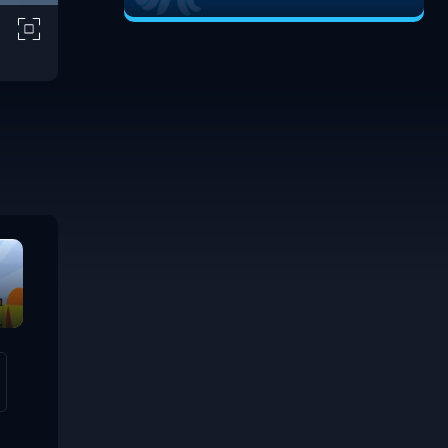
Pigstacks
Monster Mover 2
Cave Fam