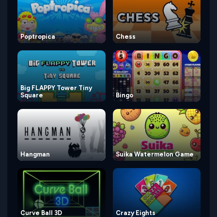
Poptropica
Chess
Big FLAPPY Tower Tiny
Square
Bingo
Hangman
Suika Watermelon Game
Curve Ball 3D
Crazy Eights