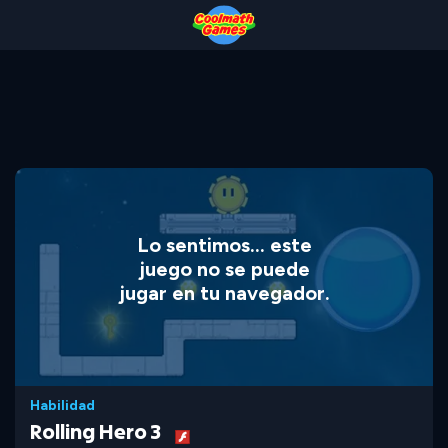
Skip
Skip
Skip
Skip
to
to
to
to
Top
Navigation
Main
Footer
of
Content
Page
Lo sentimos... este
juego no se puede
jugar en tu navegador.
Habilidad
Rolling Hero 3