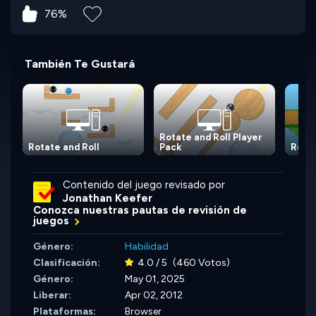
76%
También Te Gustará
Rotate and Roll Player
Rotate and Roll
Pack
Rolli
Contenido del juego revisado por
Jonathan Keefer
Conozca nuestras pautas de revisión de
juegos
Género:
Habilidad
Clasificación:
4.0 / 5
(460 Votos)
Género:
May 01, 2025
Liberar:
Apr 02, 2012
Plataformas:
Browser