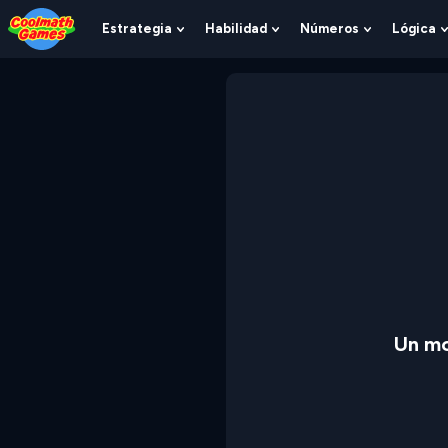
Skip
Skip
Skip
Skip
to
to
to
to
Estrategia
Habilidad
Números
Lógica
Show
Show
Show
Top
Navigation
Main
Footer
Submenu
Submenu
Submenu
of
Content
For
For
For
Page
Estrategia
Habilidad
Números
Un mo