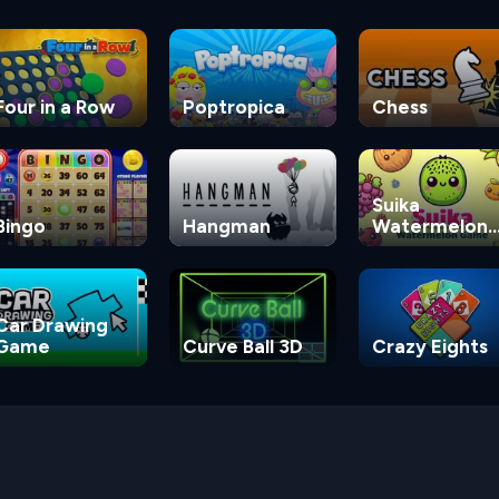
Four in a Row
Poptropica
Chess
Suika
Bingo
Hangman
Watermelon
Game
Car Drawing
Game
Curve Ball 3D
Crazy Eights