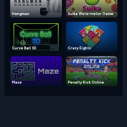
Hangman
Suika Watermelon Game
Curve Ball 3D
Crazy Eights
Maze
Penalty Kick Online