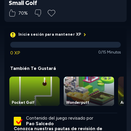
Small Golf
70%
Inicie sesión para mantener XP
0 XP
0/15 Minutos
También Te Gustará
Pocket Golf
Wonderputt
Arca
Contenido del juego revisado por
Pao Salcedo
Conozca nuestras pautas de revisión de