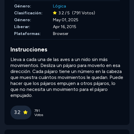
Género:
Lógica
Clasificación:
3.2 / 5
(791 Votos)
Género:
May 01, 2025
Liberar:
Apr 16, 2015
Plataformas:
Browser
Instrucciones
Lleva a cada una de las aves a un nido sin más
movimientos. Desliza un pájaro para moverlo en esa
dirección. Cada pájaro tiene un número en la cabeza
que muestra cuántos movimientos le quedan. Puede
hacer que los pájaros empujen a otros pájaros, lo
que no necesita un movimiento para el pájaro
empujado.
791
3.2
Votos