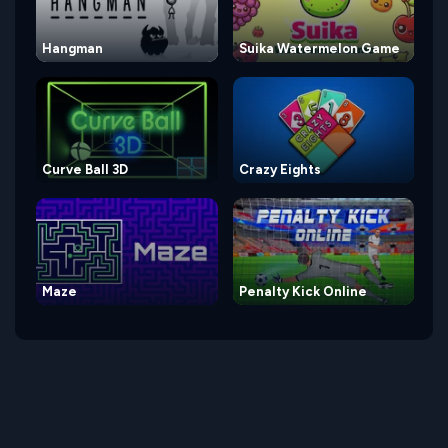
Hangman
Suika Watermelon Game
Curve Ball 3D
Crazy Eights
Maze
Penalty Kick Online