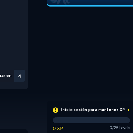
uar en
3
Inicie sesión para mantener XP
0 XP
0/25 Levels
CircloO
CircloO 2