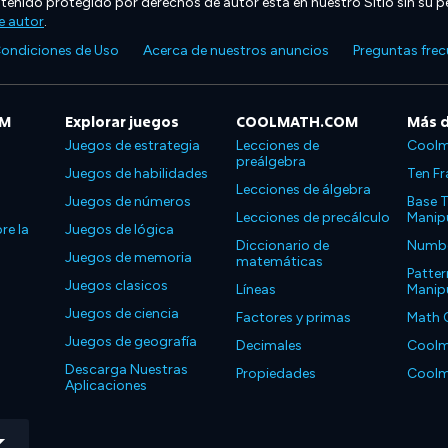
ntenido protegido por derechos de autor está en nuestro Sitio sin su p
e autor
.
ondiciones de Uso
Acerca de nuestros anuncios
Preguntas fre
OM
Explorar juegos
COOLMATH.COM
Más 
Juegos de estrategia
Lecciones de
Coolm
preálgebra
Juegos de habilidades
Ten Fr
Lecciones de álgebra
Juegos de números
Base T
Lecciones de precálculo
Manipu
re la
Juegos de lógica
Diccionario de
Number
Juegos de memoria
matemáticas
Patter
Juegos clasicos
Líneas
Manipu
Juegos de ciencia
Factores y primas
Math 
Juegos de geografía
Decimales
Coolm
Descarga Nuestras
Propiedades
Coolm
Aplicaciones