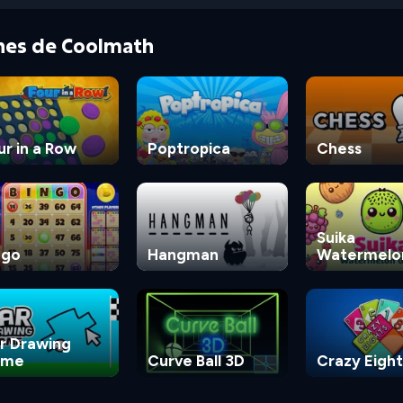
ones de Coolmath
ur in a Row
Poptropica
Chess
Suika
ngo
Hangman
Watermelo
Game
r Drawing
ame
Curve Ball 3D
Crazy Eight