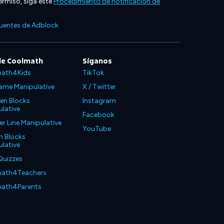
ermiso, siga este
Procedimiento de notificación de
cuentes de Adblock
de Coolmath
Síganos
ath4Kids
TikTok
ame Manipulative
X / Twitter
en Blocks
Instagram
lative
Facebook
 Line Manipulative
YouTube
n Blocks
lative
Quizzes
ath4Teachers
ath4Parents