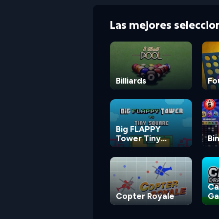
Las mejores selecci
Billiards
Fo
Big FLAPPY
Tower Tiny
Bi
Square
Ca
Copter Royale
G