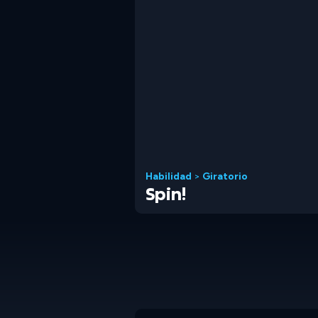
Habilidad
>
Giratorio
Spin!