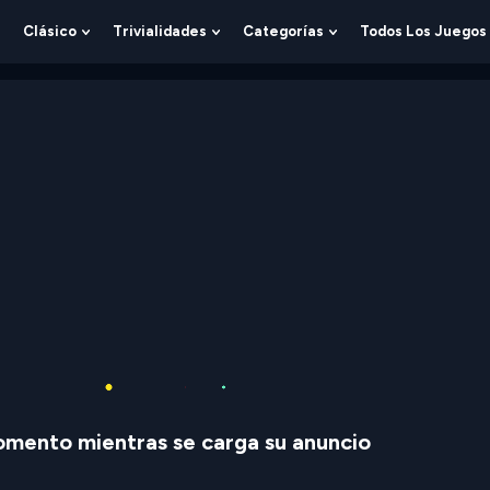
Clásico
Trivialidades
Categorías
Todos Los Juegos
Show
Show
Show
Show
Submenu
Submenu
Submenu
Submenu
For
For
For
For
Lógica
Clásico
Trivialidades
Categorías
mento mientras se carga su anuncio