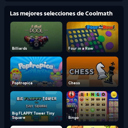
Las mejores selecciones de Coolmath
Billiards
Four in a Row
Poptropica
Chess
Big FLAPPY Tower Tiny
Square
Bingo