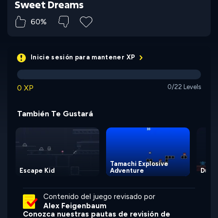
Sweet Dreams
60%
Inicie sesión para mantener XP
0 XP
0/22 Levels
También Te Gustará
Tamachi Explosive
Escape Kid
Adventure
Dupli
Contenido del juego revisado por
Alex Feigenbaum
Conozca nuestras pautas de revisión de