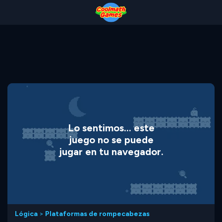
Skip
Skip
Skip
Skip
to
to
to
to
Top
Navigation
Main
Footer
of
Content
Page
Lo sentimos... este
juego no se puede
jugar en tu navegador.
Lógica
>
Plataformas de rompecabezas