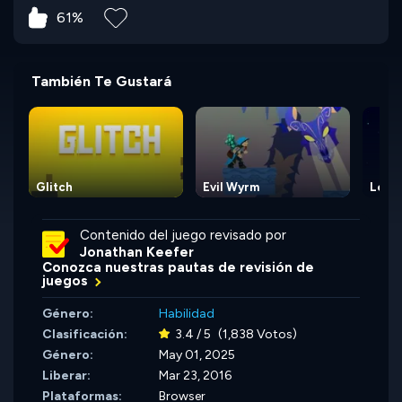
61%
También Te Gustará
Glitch
Evil Wyrm
Leap 
Contenido del juego revisado por
Jonathan Keefer
Conozca nuestras pautas de revisión de
juegos
Género:
Habilidad
Clasificación:
3.4 / 5
(1,838 Votos)
Género:
May 01, 2025
Liberar:
Mar 23, 2016
Plataformas:
Browser