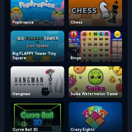
Poptropica
Chess
Big FLAPPY Tower Tiny
Square
Bingo
Hangman
Suika Watermelon Game
Curve Ball 3D
Crazy Eights