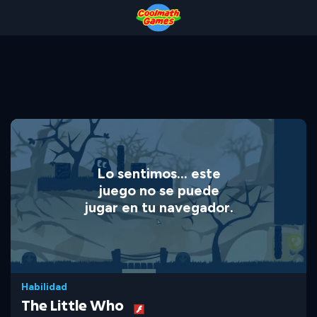
Skip
Skip
Skip
Skip
to
to
to
to
Top
Navigation
Main
Footer
of
Content
Page
Lo sentimos... este
juego no se puede
jugar en tu navegador.
Habilidad
The Little Who