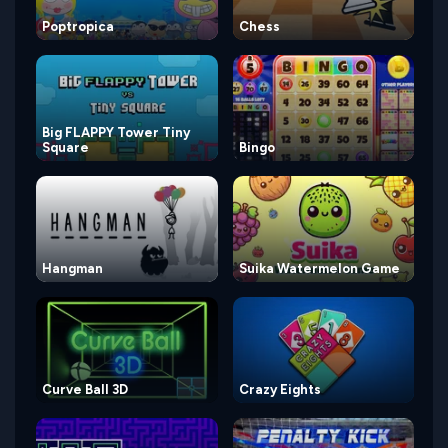
Poptropica
Chess
Big FLAPPY Tower Tiny
Square
Bingo
Hangman
Suika Watermelon Game
Curve Ball 3D
Crazy Eights