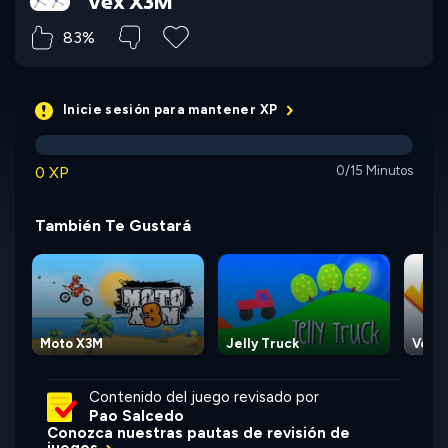
Vex X3M
83%
Inicie sesión para mantener XP
0 XP
0/15 Minutos
También Te Gustará
Moto X3M
Jelly Truck
Vex 
Contenido del juego revisado por
Pao Salcedo
Conozca nuestras pautas de revisión de
juegos