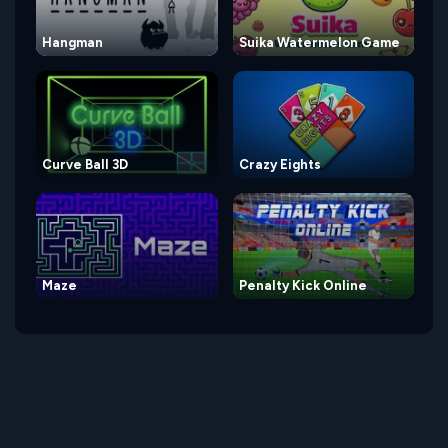
Hangman
Suika Watermelon Game
Curve Ball 3D
Crazy Eights
Maze
Penalty Kick Online