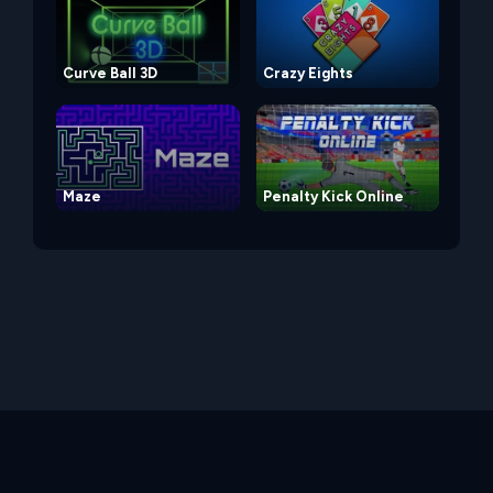
Curve Ball 3D
Crazy Eights
Maze
Penalty Kick Online