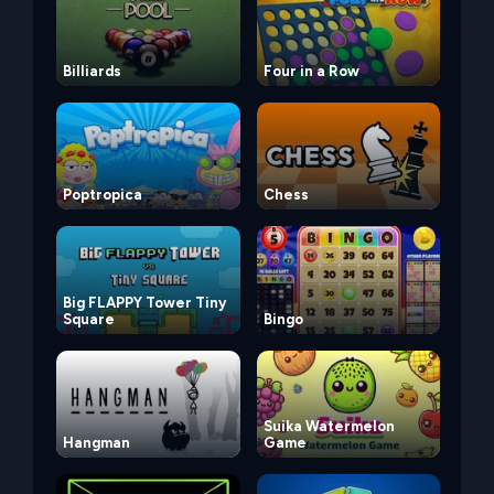
Billiards
Four in a Row
Poptropica
Chess
Big FLAPPY Tower Tiny
Square
Bingo
Suika Watermelon
Hangman
Game