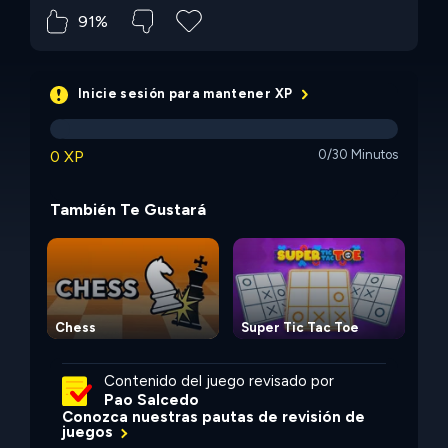
91%
Inicie sesión para mantener XP
0 XP
0/30 Minutos
También Te Gustará
Chess
Super Tic Tac Toe
Roc
Contenido del juego revisado por
Pao Salcedo
Conozca nuestras pautas de revisión de
juegos