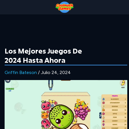
Skip
Skip
Skip
Skip
to
to
to
to
Top
Navigation
Main
Footer
of
Content
Page
Los Mejores Juegos De
2024 Hasta Ahora
Griffin Bateson
/ Julio 24, 2024