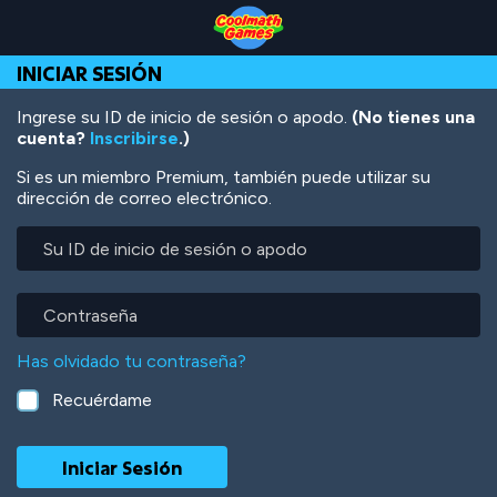
Skip
Skip
Skip
Skip
Pasar
to
to
to
to
al
Top
Navigation
Main
Footer
contenido
INICIAR SESIÓN
of
Content
principal
Page
Ingrese su ID de inicio de sesión o apodo.
(No tienes una
cuenta?
Inscribirse
.)
Si es un miembro Premium, también puede utilizar su
dirección de correo electrónico.
Su
ID
de
inicio
Contraseña
de
sesión
Has olvidado tu contraseña?
o
apodo
Recuérdame