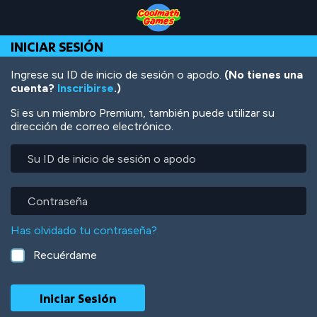
Skip
Skip
Skip
Skip
Pasar
to
to
to
to
al
Top
Navigation
Main
Footer
contenido
INICIAR SESIÓN
of
Content
principal
Page
Ingrese su ID de inicio de sesión o apodo.
(No tienes una
cuenta?
Inscribirse
.)
Si es un miembro Premium, también puede utilizar su
dirección de correo electrónico.
Su
ID
de
inicio
Contraseña
de
sesión
Has olvidado tu contraseña?
o
apodo
Recuérdame