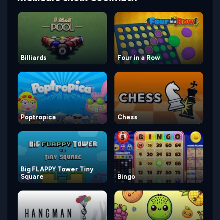
Billiards
Four in a Row
Poptropica
Chess
Big FLAPPY Tower Tiny
Square
Bingo