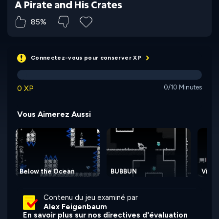
A Pirate and His Crates
85%
Connectez-vous pour conserver XP
0 XP
0/10 Minutes
Vous Aimerez Aussi
Below the Ocean
BUBBUN
View
Contenu du jeu examiné par
Alex Feigenbaum
En savoir plus sur nos directives d'évaluation