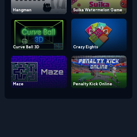
Hangman
Suika Watermelon Game
Curve Ball 3D
Crazy Eights
Maze
Penalty Kick Online