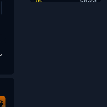
0 XP
0/25 Levels
ue