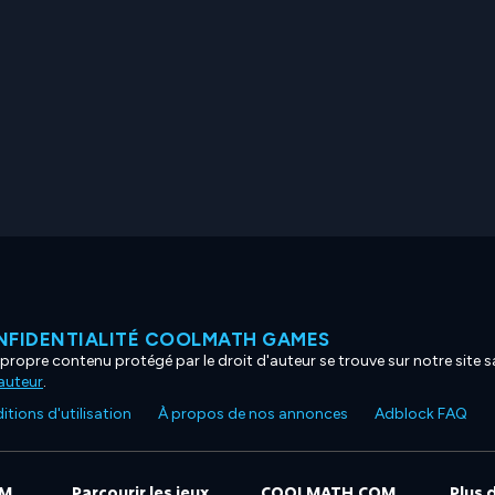
NFIDENTIALITÉ COOLMATH GAMES
propre contenu protégé par le droit d'auteur se trouve sur notre site sa
'auteur
.
tions d'utilisation
À propos de nos annonces
Adblock FAQ
OM
Parcourir les jeux
COOLMATH.COM
Plus 