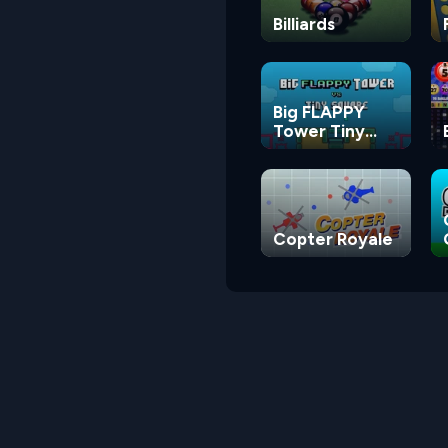
Billiards
Big FLAPPY
Tower Tiny
Square
Copter Royale