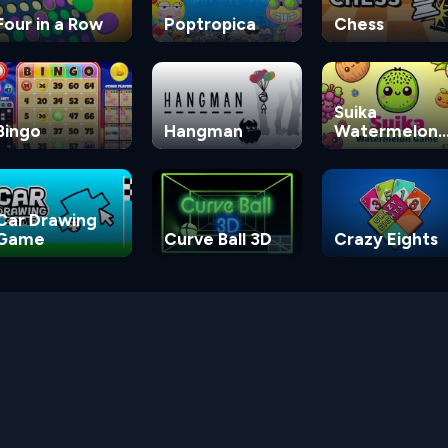
Four in a Row
Poptropica
Chess
Suika
Bingo
Hangman
Watermelon
Game
Car Drawing
Game
Curve Ball 3D
Crazy Eights