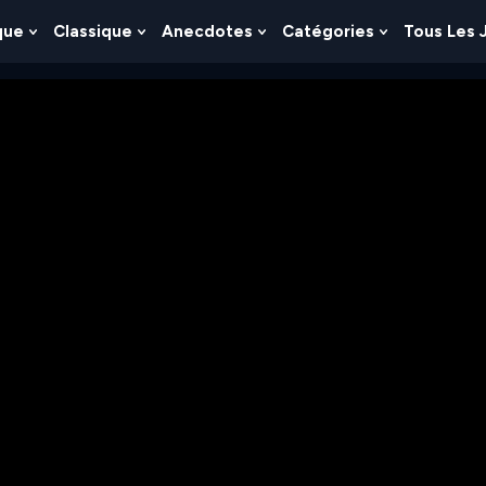
que
Classique
Anecdotes
Catégories
Tous Les 
Show
Show
Show
Show
nu
Submenu
Submenu
Submenu
Submenu
For
For
For
For
es
Logique
Classique
Anecdotes
Catégories