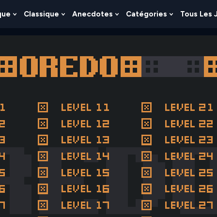
que
Classique
Anecdotes
Catégories
Tous Les 
Show
Show
Show
Show
nu
Submenu
Submenu
Submenu
Submenu
For
For
For
For
es
Logique
Classique
Anecdotes
Catégories