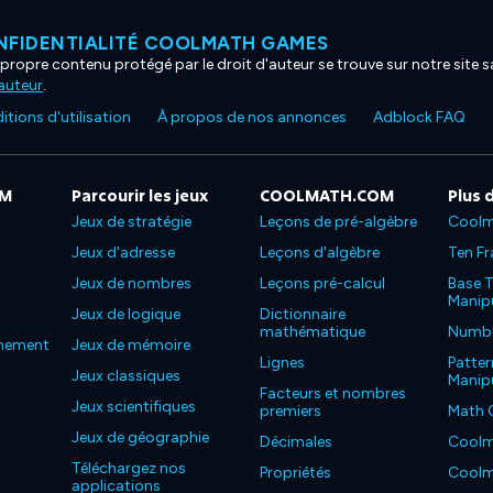
NFIDENTIALITÉ COOLMATH GAMES
propre contenu protégé par le droit d'auteur se trouve sur notre site sa
'auteur
.
tions d'utilisation
À propos de nos annonces
Adblock FAQ
OM
Parcourir les jeux
COOLMATH.COM
Plus 
Jeux de stratégie
Leçons de pré-algèbre
Coolm
Jeux d'adresse
Leçons d'algèbre
Ten Fr
Jeux de nombres
Leçons pré-calcul
Base T
Manipu
Jeux de logique
Dictionnaire
mathématique
Number
nnement
Jeux de mémoire
Lignes
Patter
Jeux classiques
Manipu
Facteurs et nombres
Jeux scientifiques
premiers
Math 
Jeux de géographie
Décimales
Coolm
Téléchargez nos
Propriétés
Coolm
applications