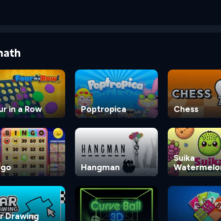
math
ur in a Row
Poptropica
Chess
Suika
ngo
Hangman
Watermelo
Game
r Drawing