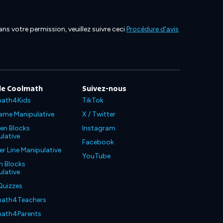
ns votre permission, veuillez suivre ceci
Procédure d'avis
de Coolmath
Suivez-nous
ath4Kids
TikTok
ame Manipulative
X / Twitter
en Blocks
Instagram
lative
Facebook
 Line Manipulative
YouTube
n Blocks
lative
Quizzes
ath4Teachers
ath4Parents