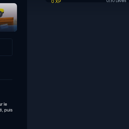
0 XP
0/30 Levels
r le
é, puis