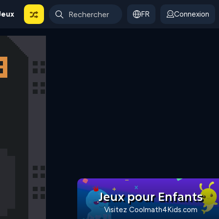
Jeux
FR
Connexion
Jeux pour Enfants
Visitez Coolmath4Kids.com