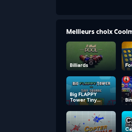
Meilleurs choix Cool
Billiards
Fo
Big FLAPPY
Tower Tiny
Bi
Square
Ca