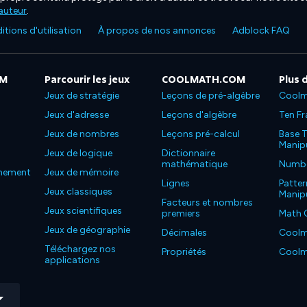
'auteur
.
tions d'utilisation
À propos de nos annonces
Adblock FAQ
OM
Parcourir les jeux
COOLMATH.COM
Plus 
Jeux de stratégie
Leçons de pré-algèbre
Coolm
Jeux d'adresse
Leçons d'algèbre
Ten Fr
Jeux de nombres
Leçons pré-calcul
Base T
Manipu
Jeux de logique
Dictionnaire
mathématique
Number
nnement
Jeux de mémoire
Lignes
Patter
Jeux classiques
Manipu
Facteurs et nombres
Jeux scientifiques
premiers
Math 
Jeux de géographie
Décimales
Coolm
Téléchargez nos
Propriétés
Coolm
applications