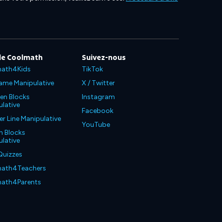
de Coolmath
Suivez-nous
ath4Kids
TikTok
ame Manipulative
X / Twitter
en Blocks
Instagram
lative
Facebook
 Line Manipulative
YouTube
n Blocks
lative
Quizzes
ath4Teachers
ath4Parents