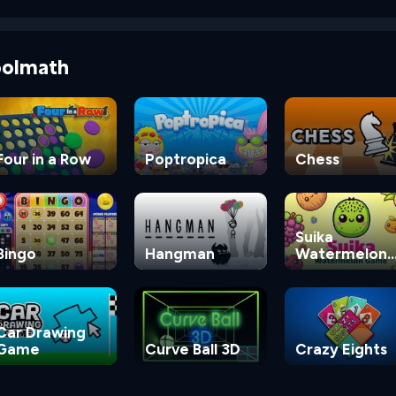
Coolmath
Four in a Row
Poptropica
Chess
Suika
Bingo
Hangman
Watermelon
Game
Car Drawing
Game
Curve Ball 3D
Crazy Eights