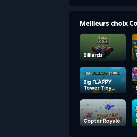
Meilleurs choix 
Billiards
Big FLAPPY
Tower Tiny
Square
Copter Royale