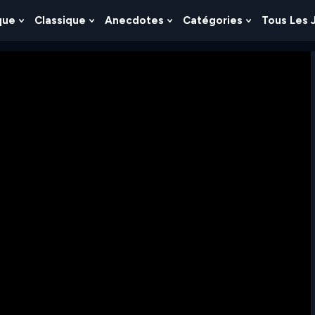
que
Classique
Anecdotes
Catégories
Tous Les 
Show
Show
Show
Show
nu
Submenu
Submenu
Submenu
Submenu
For
For
For
For
es
Logique
Classique
Anecdotes
Catégories