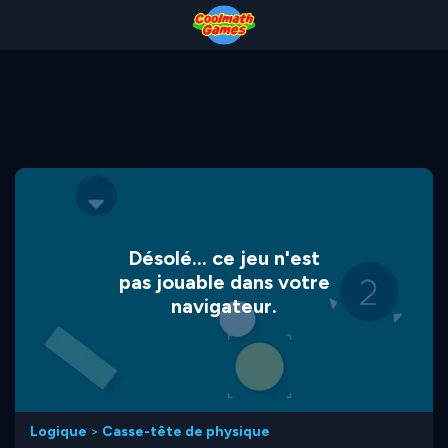
Skip
Skip
Skip
Skip
to
to
to
to
Top
Navigation
Main
Footer
of
Content
Page
Désolé... ce jeu n'est
pas jouable dans votre
navigateur.
Logique
>
Casse-tête de physique