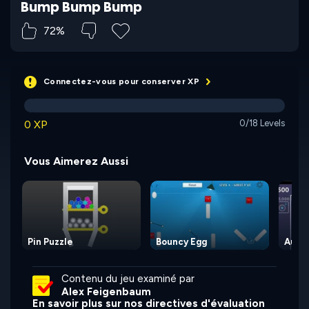
Bump Bump Bump
72%
Connectez-vous pour conserver XP
0 XP
0/18 Levels
Vous Aimerez Aussi
Pin Puzzle
Bouncy Egg
Autob
Contenu du jeu examiné par
Alex Feigenbaum
En savoir plus sur nos directives d'évaluation