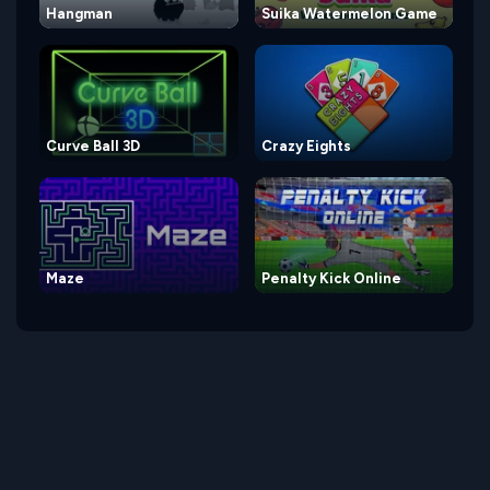
Hangman
Suika Watermelon Game
Curve Ball 3D
Crazy Eights
Maze
Penalty Kick Online