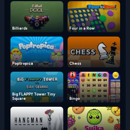
Billiards
Four in a Row
Poptropica
Chess
Big FLAPPY Tower Tiny
Square
Bingo