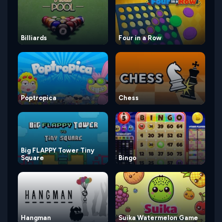
Billiards
Four in a Row
Poptropica
Chess
Big FLAPPY Tower Tiny
Square
Bingo
Hangman
Suika Watermelon Game