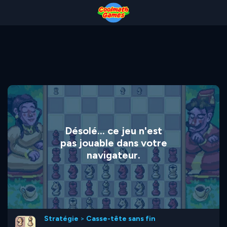
Skip
Skip
Skip
Skip
to
to
to
to
Top
Navigation
Main
Footer
of
Content
Page
Désolé... ce jeu n'est
pas jouable dans votre
navigateur.
Stratégie
>
Casse-tête sans fin