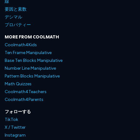
線
要因と素数
デシマル
プロパティー
MORE FROM COOLMATH
Coolmath4Kids
Ten Frame Manipulative
Base Ten Blocks Manipulative
Number Line Manipulative
Pattern Blocks Manipulative
Math Quizzes
Coolmath4Teachers
Coolmath4Parents
フォローする
TikTok
X / Twitter
Instagram