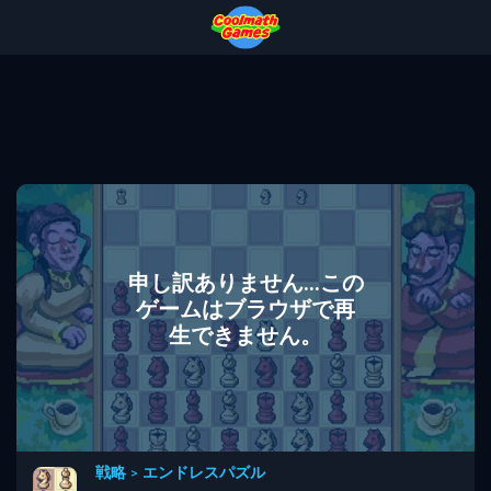
Skip
Skip
Skip
Skip
to
to
to
to
Top
Navigation
Main
Footer
of
Content
Page
申し訳ありません...この
ゲームはブラウザで再
生できません。
戦略
>
エンドレスパズル