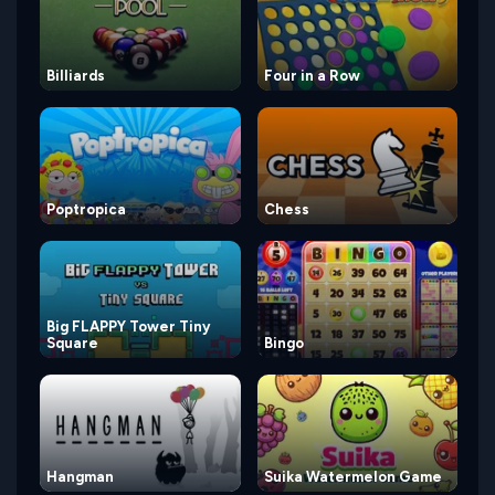
Billiards
Four in a Row
Poptropica
Chess
Big FLAPPY Tower Tiny
Square
Bingo
Hangman
Suika Watermelon Game