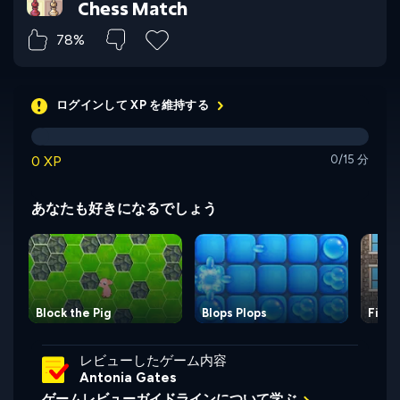
Chess Match
78%
ログインして XP を維持する
0 XP
0/15 分
あなたも好きになるでしょう
Block the Pig
Blops Plops
Firem
レビューしたゲーム内容
Antonia Gates
ゲームレビューガイドラインについて学ぶ