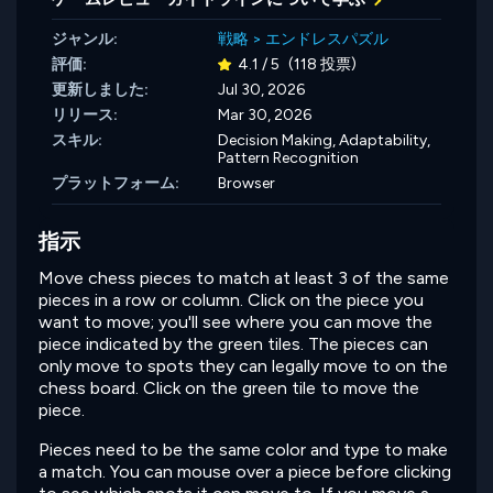
ジャンル:
戦略
>
エンドレスパズル
評価:
4.1 / 5
(118 投票)
更新しました:
Jul 30, 2026
リリース:
Mar 30, 2026
スキル:
Decision Making,
Adaptability,
Pattern Recognition
プラットフォーム:
Browser
指示
Move chess pieces to match at least 3 of the same
pieces in a row or column. Click on the piece you
want to move; you'll see where you can move the
piece indicated by the green tiles. The pieces can
only move to spots they can legally move to on the
chess board. Click on the green tile to move the
piece.
Pieces need to be the same color and type to make
a match. You can mouse over a piece before clicking