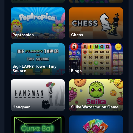
Poptropica
Chess
Big FLAPPY Tower Tiny
Square
Bingo
Hangman
Suika Watermelon Game