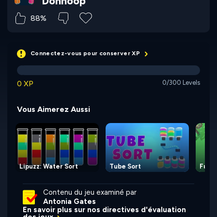
Donhoop
88%
Connectez-vous pour conserver XP
0 XP
0/300 Levels
Vous Aimerez Aussi
Lipuzz: Water Sort
Tube Sort
Full 
Contenu du jeu examiné par
Antonia Gates
En savoir plus sur nos directives d'évaluation
des jeux