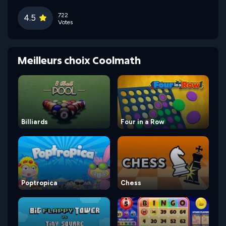
722
4.5
Votes
Meilleurs choix Coolmath
Billiards
Four in a Row
Poptropica
Chess