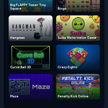
Big FLAPPY Tower Tiny
Square
Bingo
Hangman
Suika Watermelon Game
Curve Ball 3D
Crazy Eights
Maze
Penalty Kick Online