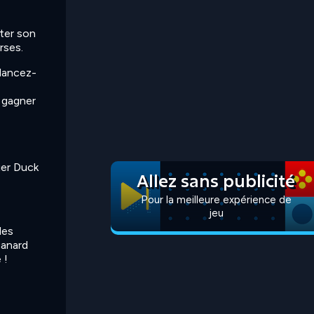
ter son
rses.
 lancez-
 gagner
ier Duck
Allez sans publicité
Pour la meilleure expérience de
jeu
les
canard
 !