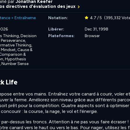
iné par
Jonathan Keefer
nos directives d'évaluation des jeux
tence
>
Entraîneme
Notation:
4.7 / 5
(395,332 Vote
 2026
Libérer:
Dec 31, 1998
s Thinking,
Decision
Plateformes:
Browser
,
Perseverance,
rmative Thinking,
 Mindset,
Cause &
Comparison &
on,
Hypothesis
,
Number Sense
k Life
repose entre vos mains. Entraînez votre canard à courir, voler e
auver la ferme. Améliorez son niveau grâce aux différents parco
 soit prêt pour la compétition. Quatre aspects sont à optimiser
oncourir : la course, la nage, le vol et l'énergie.
r par-dessus les troncs. Attention à ne pas vous faire écraser !
votre canard vers le haut ou vers le bas. Pour nager, utilisez les 