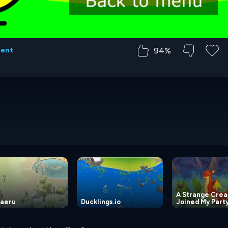
94%
ment
A Strange Crea
aeru
Ducklings.io
Joined My Part