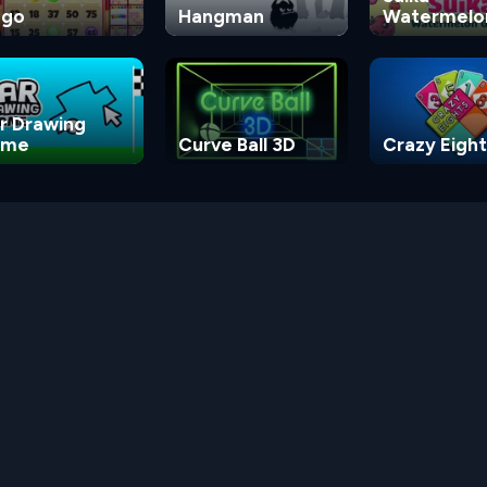
ngo
Hangman
Watermelo
Game
r Drawing
ame
Curve Ball 3D
Crazy Eight