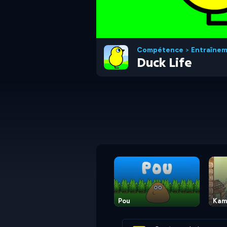
Compétence
>
Entraîne
Duck Life
Pou
Kam