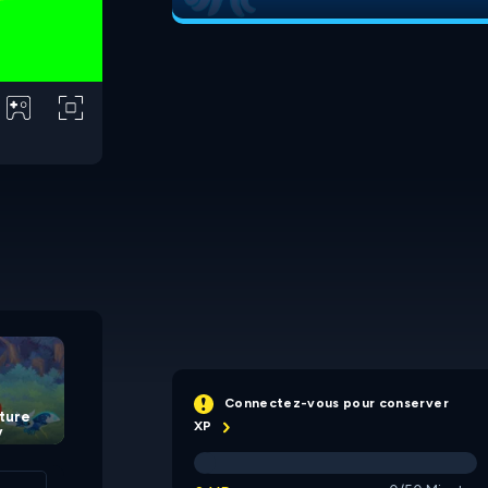
Duck Life 2: World
Pond Hub
Champion
Connectez-vous pour conserver
ture
XP
y