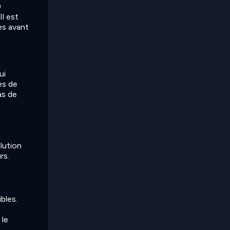
0
Il est
es avant
ui
es de
as de
lution
rs.
bles.
 le