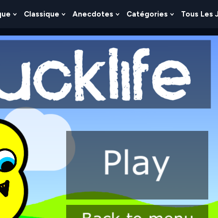
que
Classique
Anecdotes
Catégories
Tous Les 
Show
Show
Show
Show
nu
Submenu
Submenu
Submenu
Submenu
For
For
For
For
es
Logique
Classique
Anecdotes
Catégories