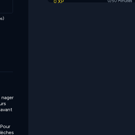
0 XP
0/50 Minutes
s)
t nager
urs
 avant
 Pour
flèches