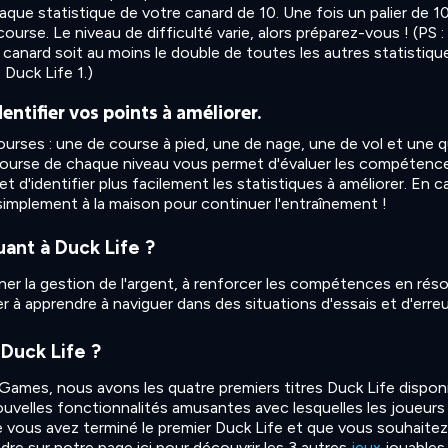
e statistique de votre canard de 10. Une fois un palier de 1
urse. Le niveau de difficulté varie, alors préparez-vous ! (PS : 
e canard soit au moins le double de toutes les autres statistiqu
 Duck Life 1.)
dentifier vos points à améliorer.
ses : une de course à pied, une de nage, une de vol et une q
 course de chaque niveau vous permet d'évaluer les compétenc
t d'identifier plus facilement les statistiques à améliorer. En c
z simplement à la maison pour continuer l'entraînement !
ant à Duck Life ?
ner la gestion de l'argent, à renforcer les compétences en réso
 à apprendre à naviguer dans des situations d'essais et d'erreu
 Duck Life ?
mes, nous avons les quatre premiers titres Duck Life disponi
ouvelles fonctionnalités amusantes avec lesquelles les joueurs
 vous avez terminé le premier Duck Life et que vous souhaitez
re sur notre page ici pour découvrir les 3 autres
jeux
jouables.