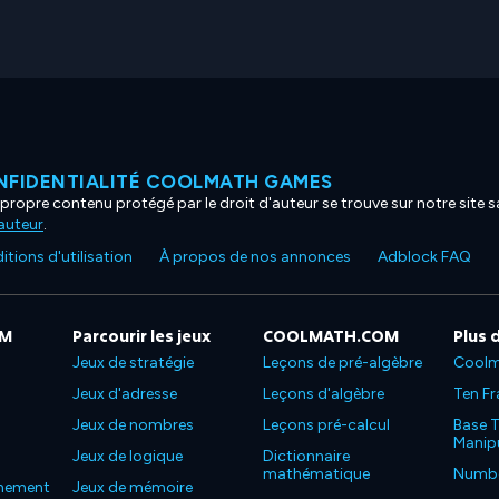
NFIDENTIALITÉ COOLMATH GAMES
propre contenu protégé par le droit d'auteur se trouve sur notre site sa
'auteur
.
tions d'utilisation
À propos de nos annonces
Adblock FAQ
OM
Parcourir les jeux
COOLMATH.COM
Plus 
Jeux de stratégie
Leçons de pré-algèbre
Coolm
Jeux d'adresse
Leçons d'algèbre
Ten Fr
Jeux de nombres
Leçons pré-calcul
Base T
Manipu
Jeux de logique
Dictionnaire
mathématique
Number
nnement
Jeux de mémoire