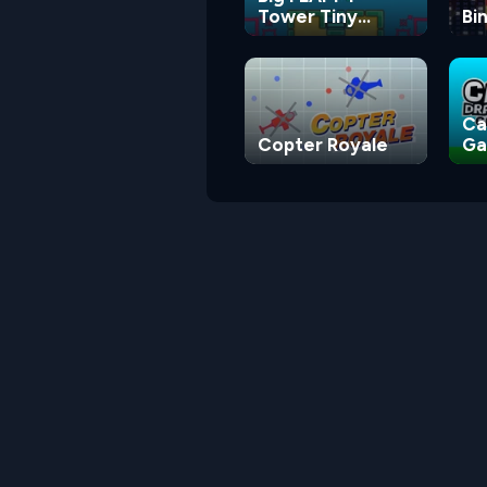
Tower Tiny
Bi
Square
Ca
Copter Royale
G