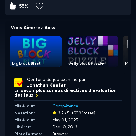
55%
Vous Aimerez Aussi
Big Block Blast
Jelly Block Puzzle
Pusho
Contenu du jeu examiné par
Jonathan Keefer
En savoir plus sur nos directives d'évaluation
des jeux
Mis à jour:
Compétence
Notation:
3.2 / 5
(699 Votes)
Mis à jour:
May 01, 2025
Libérer:
Dec 10, 2013
Plateformes:
Browser