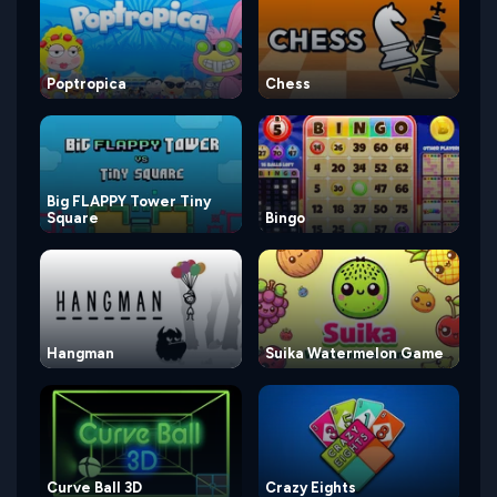
Poptropica
Chess
Big FLAPPY Tower Tiny
Square
Bingo
Hangman
Suika Watermelon Game
Curve Ball 3D
Crazy Eights