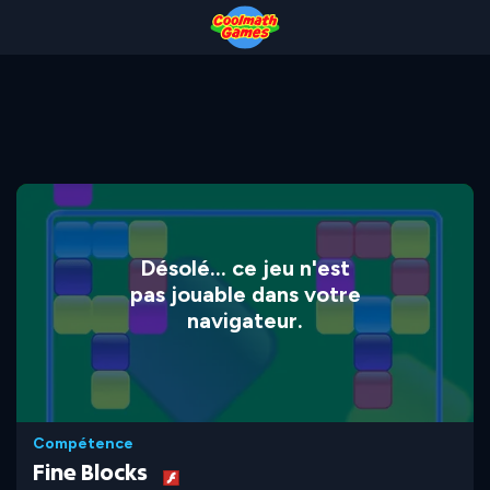
Skip
Skip
Skip
Skip
to
to
to
to
Top
Navigation
Main
Footer
of
Content
Page
Désolé... ce jeu n'est
pas jouable dans votre
navigateur.
Compétence
Fine Blocks